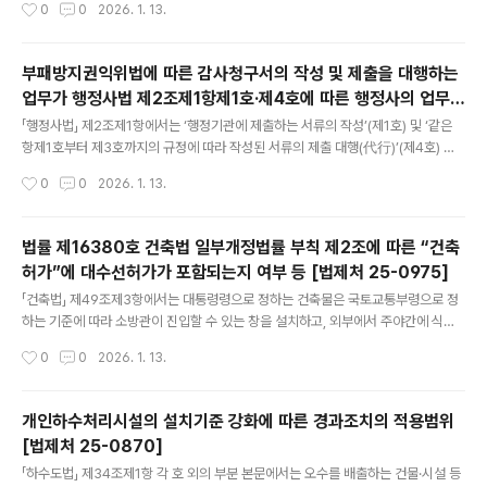
작성시간
0
0
2026. 1. 13.
4조에 따른 총회를 말하며, 이하 같음.)의 의결을 거쳐야 한다고 규정하고 있는 한편,
같은 법 제46조제5항 및 같은 법 시행령 제44조제2항에서는 대의원의 선임 및 해
임에 관하여는 정관으로 정하는 바에 따른다고 규정하고 있는바,조합(도시정비법 제
부패방지권익위법에 따른 감사청구서의 작성 및 제출을 대행하는
35조에 따른 조합을 말하며, 이하 같음.)의 정관으로 총회의 의결을 거치지 않고 대
업무가 행정사법 제2조제1항제1호·제4호에 따른 행정사의 업무에
의원을 선임할 수 있도록 정할 수 있는지?(도시정비법 시행령 제43조제6호 단서에
글 내용
해당하는지 여부 [법제처 25-1033]
따라 임기 중 궐위된 자를 보궐선임할 때 대의원회..
「행정사법」 제2조제1항에서는 ‘행정기관에 제출하는 서류의 작성’(제1호) 및 ‘같은
항제1호부터 제3호까지의 규정에 따라 작성된 서류의 제출 대행(代行)’(제4호) 업
무를 행정사(「행정사법」 제4조 및 같은 법 시행령 제3조제1호에 따른 일반행정사를
작성시간
0
0
2026. 1. 13.
말하며, 이하 같음)의 업무로 규정하는 한편, 「부패방지 및 국민권익위원회의 설치와
운영에 관한 법」(이하 “부패방지권익위법”이라 함) 제72조제1항 본문에서는 18세
이상의 국민은 공공기관의 사무처리가 법령위반 또는 부패행위로 인하여 공익을 현
법률 제16380호 건축법 일부개정법률 부칙 제2조에 따른 “건축
저히 해하는 경우 감사원에 감사를 청구할 수 있다고 규정하고 있고, 같은 법 시행령
허가”에 대수선허가가 포함되는지 여부 등 [법제처 25-0975]
제86조에서는 같은 법 제72조에 따라 감사를 청구하려는 자는 청구인의 성명·전화
글 내용
번호·생년월일·주소 및 직업을 기재하고 서명 또는 ..
「건축법」 제49조제3항에서는 대통령령으로 정하는 건축물은 국토교통부령으로 정
하는 기준에 따라 소방관이 진입할 수 있는 창을 설치하고, 외부에서 주야간에 식별
할 수 있는 표시를 하여야 한다고 규정하고 있는 한편,해당 규정을 신설한 구 건축법
작성시간
0
0
2026. 1. 13.
(2019년 4월 23일 법률 제16380호로 일부개정된 「건축법」을 말하며, 이하 같음)
부칙 제2조에서는 같은 법 제49조제3항의 개정규정은 이 법 시행 후 최초로 건축허
가를 신청하거나 건축신고를 하는 경우부터 적용한다고 규정하고 있는바,구 건축법
개인하수처리시설의 설치기준 강화에 따른 경과조치의 적용범위
부칙 제2조에 따른 건축허가 및 건축신고에는 대수선허가(「건축법」 제11조제1항에
[법제처 25-0870]
따라 대수선하려는 자가 받아야 하는 허가를 말하며, 이하 같음) 및 대수선신고(「건축
글 내용
법」 제14조제1항에 따라 대수선하려는 자가 하여야 하..
「하수도법」 제34조제1항 각 호 외의 부분 본문에서는 오수를 배출하는 건물·시설 등