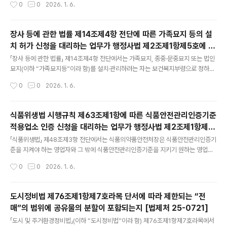
작성시간
0
0
2026. 1. 6.
함) 제52조제1항에서는 중소벤처기업부장관은 지역의 혁신창업 생태계 활성화를
위하여 각 지역별로 전담기관(이하 “지역창업전담기관”이라 함)을 지정할 수 있다고
규정하고 있고, 같은 조제4항의 위임에 따라 마련된 같은 법 시행령 제27조제1항에
장사 등에 관한 법률 제14조제4항 전단에 따른 가족묘지 등의 설
서는 중소벤처기업부장관은 기술창업 활성화, 중소·벤처기업의 기술혁신 역량 강화
치 허가 신청을 대리하는 업무가 행정사법 제2조제1항제5호에 따
등을 목적으로 설립된 비영리법인(제3호)(이하 “창조경제혁신센터”라 함(중소기업
글 내용
른 행정사의 업무에 해당하는지 여부 [법제처 25-0951]
창업법 제27조제4항의 위임에 따라 마련된 「지역창업전담기관의 지정 ..
「장사 등에 관한 법률」 제14조제4항 전단에서는 가족묘지, 종중·문중묘지 또는 법인
묘지(이하 “가족묘지등”이라 함)를 설치·관리하려는 자는 보건복지부령으로 정하는
바에 따라 해당 묘지를 관할하는 시장등(특별자치시장·특별자치도지사·시장·군수·구
작성시간
0
0
2026. 1. 6.
청장을 말하며(「장사 등에 관한 법률」 제8조제1항 참조), 이하 같음)의 허가를 받아야
한다고 규정하고 있고, 같은 법 시행규칙 제6조제1항 전단에서는 가족묘지등의 설치
허가를 받으려는 자는 같은 법 제14조제4항 전단에 따라 신청서에 각 호의 구분에
식품위생법 시행규칙 제63조제1항에 따른 식품안전관리인증기준
따른 서류를 첨부하여 관할 시장등에게 제출해야 한다고 규정하고 있는바,「장사 등에
적용업소 인증 신청을 대리하는 업무가 행정사법 제2조제1항제5
관한 법률」 제14조제4항 전단에 따른 가족묘지등의 설치 허가 신청을 대리하는 업무
글 내용
호에 따른 행정사의 업무에 해당하는지 여부 [법제처 25-0898]
가 「행정사법」 제2조제1항제5호에 따른 행정사(「..
「식품위생법」 제48조제3항 전단에서는 식품의약품안전처장은 식품안전관리인증기
준을 지켜야 하는 영업자와 그 밖에 식품안전관리인증기준을 지키기 원하는 영업자
의 업소를 식품별 식품안전관리인증기준 적용업소(이하 “식품안전관리인증기준적
작성시간
0
0
2026. 1. 6.
용업소”라 함)로 인증할 수 있다고 규정하고 있고, 같은 법 시행규칙 제63조제1항에
서는 같은 법 제48조제3항에 따라 식품안전관리인증기준적용업소로 인증을 받으려
는 자는 식품안전관리인증기준적용업소 인증신청서에 적용대상 식품별 식품안전관
도시정비법 제76조제1항제7호라목 단서에 따라 제한되는 “전
리인증계획서를 첨부하여 같은 법 제48조제12항에 따라 해당 업무를 위탁받은 기
매”의 범위에 공유물의 분할이 포함되는지 [법제처 25-0721]
관의 장에게 제출하여야 한다고 규정하고 있는바,「식품위생법 시행규칙」 제63조제1
글 내용
항에 따른 식품안전관리인증기준적용업소의 인증 신청을 대리하는 업무가 「행정사
「도시 및 주거환경정비법」(이하 “도시정비법”이라 함) 제76조제1항제7호라목에서