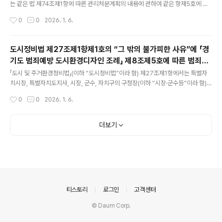
법」 제2조제1항제..
는 같은 법 제74조제1항에 따른 관리처분계획의 내용에 관하여 같은 항제5호에 따
른 가격의 범위 또는 종전 주택의 주거전용면적의 범위에서 2주택을 공급할 수 있고,
작성시간
0
0
2026. 1. 6.
이 중 1주택은 주거전용면적을 60제곱미터 이하로 하되, 60제곱미터 이하로 공급
받은 1주택은 같은 법 제86조제2항에 따른 이전고시일 다음 날부터 3년이 지나기
전에는 주택을 전매(매매·증여나 그 밖에 권리의 변동을 수반하는 모든 행위를 포함
도시정비법 제27조제1항제1호의 “그 밖의 불가피한 사유”에 「경
하되 상속의 경우는 제외함)하거나 전매를 알선할 수 없다고 규정하고 있는바,공유물
기도 범죄예방 도시환경디자인 조례」 제8조제5호에 따른 범죄취
의 분할(기존 공유관계를 해소하고 전매제한대상인 주거전용면적 60제곱미터 이하
글 내용
약지역의 범죄예방 도시환경디자인 사업을 추진하기 위한 경우가
주택을 1인(1세대를 포함함)의 단독소유로 분할하는 경우를 전제로..
「도시 및 주거환경정비법」(이하 “도시정비법”이라 함) 제27조제1항에서는 특별자
포함되는지 여부 [법제처 25-0879]
치시장, 특별자치도지사, 시장, 군수, 자치구의 구청장(이하 “시장·군수등”이라 함)은
재개발사업 및 재건축사업이 ‘천재지변, 「재난 및 안전관리 기본법」(이하 “재난안전
작성시간
0
0
2026. 1. 6.
법”이라 함) 제27조 또는 「시설물의 안전 및 유지관리에 관한 특별법」(이하 “시설물
안전법”이라 함) 제23조에 따른 사용제한·사용금지, 그 밖의 불가피한 사유로 긴급
하게 정비사업을 시행할 필요가 있다고 인정하는 때’(제1호) 등에 해당하는 때에는
더보기
토지등소유자, 「사회기반시설에 대한 민간투자법」 제2조제12호에 따른 민관합동법
인 또는 신탁업자로서 대통령령으로 정하는 요건을 갖춘 자(이하 “지정개발자”라
함)를 사업시행자로 지정하여 정비사업을 시행하게 할 수..
의안내
티스토리
로그인
고객센터
© Daum Corp.