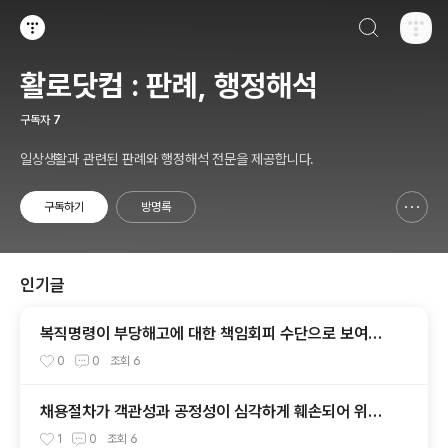
검색하기
티스토리
활로닷컴 : 판례, 행정해석
구독자
7
일상생활과 관련된 판례와 행정해석 전문을 제공합니다.
구독하기
방명록
신고하기 레이어
열기
인기글
복직명령이 부당해고에 대한 책임회피 수단으로 보여져
진정성을 인정할 수 없다 [중앙2015부해1239]
0
0
조회
6
채용절차가 객관성과 공정성이 심각하게 훼손되어 위법
하고, 채용절차에 관여한 면접위원 등의 사용자로서 정신
1
0
조회
6