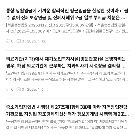
열, 종비인대 부분파열, 발목 및 발 부위의 인대 파열에 관한 부분을 취소한다.2. 원고
의 나머지 청구를 기각한다.3. 소송비용은 피고가 부담한다. 피고가 2024.5.23. 원
통상 생활임금에 가까운 합리적인 평균임금을 산정한 것이라고 볼
고에게 한 공무상요양 불승인 처분을 취소한다. 1. 처분의 경위 가. 원고는 B경찰서 C
수 없어 진폐보상연금 및 진폐재해위로금 일부 부지급 처분은 위
파출소 소속 경찰관으로 근무하는 사람으로서 2023.6.24. 112신..
글 내용
법 [서울행법 2025구단53009]
【서울행정법원 2025.11.12. 선고 2025구단53009 판결】 • 서울행정법원 판결•
사 건 / 2025구단53009 미지급진폐보상연금및미지급진폐위로금청구의소• 원
고 / A• 피 고 / 근로복지공단• 변론종결 / 2025.10.29.• 판결선고 / 2025.11.12.
작성시간
0
0
2026. 1. 13.
1. 피고가 2025.2.11. 원고에게 한 진폐보상연금 및 진폐재해위로금 일부 부지급 처
분을 취소한다.2. 소송비용은 피고가 부담한다. 주문과 같다. 1. 처분의 경위 가. 원고
(19**.**.**.생, 남자)는 다음 표 기재와 같이 광업소에서 근무한 사람이다. 나. 원고
의료기관(치과)에서 재가노인복지시설(방문간호)을 운영하려는
는 2024.8.16. ‘진폐’를 진단받고 피고로부터 진폐장해등급 제1급을 인정받아 그
경우, 해당 의료기관에 근무하는 치과의사가 시설장을 겸직할 수
무렵 산업재해보상보험법(이하 ‘산재보험법’이라 한다)상 특례임금 140..
글 내용
있는지 [법제처 25-0949]
「노인복지법」 제38조제1항에서는 재가노인복지시설은 같은 항 각 호의 어느 하나
이상의 서비스를 제공함을 목적으로 하는 시설을 말한다고 규정하고 있고, 같은 항제
5호 및 같은 법 시행규칙 제26조의2제2호에서는 ‘방문간호서비스’를 재가노인복지
작성시간
0
0
2026. 1. 6.
시설이 제공하는 서비스의 하나로 규정하고 있으며, 같은 규칙 별표 9 제3호 중 시설
장의 자격기준에서는 방문간호서비스를 제공하는 재가노인복지시설의 경우 보건진
료소를 제외한 의료기관이 방문간호를 하는 경우에는 의사, 한의사 또는 치과의사 중
중소기업창업법 시행령 제27조제1항제3호에 따라 지역창업전담
에서 해당 시설에 상근하는 자를 시설장으로 한다고 규정(다목)하고 있고, 같은 표 제
기관으로 지정된 창조경제혁신센터가 정보공개법 시행령 제2조제
4호나목에서는 “시설장은 상근(1일 8시간, 월 20일 이상 근무하는 것을 말한다. 이
글 내용
4호에 따른 “특별법에 따라 설립된 특수법인”에 해당하는지 여부
하 같다)하는 자로 두어야 한다”고 규정하고 있는바,치과의원 또..
「공공기관의 정보공개에 관한 법률」(이하 “정보공개법”이라 함) 제2조제3호마목 및
[법제처 25-0722]
같은 법 시행령 제2조제4호에서는 “공공기관”의 하나로 “특별법에 따라 설립된 특
수법인”을 규정하고 있는 한편,「중소기업창업 지원법」(이하 “중소기업창업법”이라