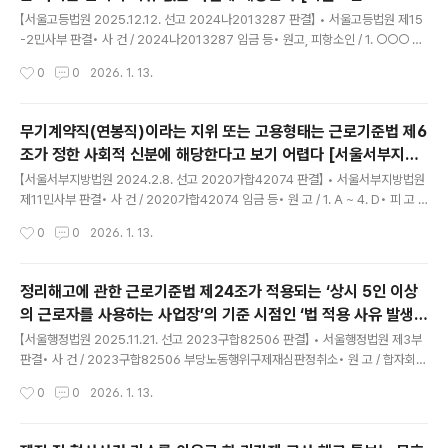
글 내용
2013287]
【서울고등법원 2025.12.12. 선고 2024나2013287 판결】 • 서울고등법원 제15
-2민사부 판결• 사 건 / 2024나2013287 임금 등• 원고, 피항소인 / 1. ○○○ ~
4. ○○○• 피고, 항소인 / 주식회사 ○○○엔• 제1심판결 / 서울서부지방법원 202
작성시간
0
0
2026. 1. 13.
4.2.8. 선고 2020가합42074 판결• 변론종결 / 2025.10.31.• 판결선고 / 2025.
12.12. 1. 항소심에서 확장, 감축 및 추가된 청구를 포함하여 제1심판결을 아래와 같
이 변경한다.가. 피고는 원고들에게 [별지 1] 인용금액표의 ‘합계’란에 각 기재된 돈
무기계약직(연봉직)이라는 지위 또는 고용형태는 근로기준법 제6
및 그중 ‘인용금액’란에 각 기재된 돈에 대하여 ‘지연손해금 기산일’란에 각 기재된 날
조가 정한 사회적 신분에 해당한다고 보기 어렵다 [서울서부지법
부터 2025.12.12.까지는 연 5%, 그다음 날부터 다 갚는 ..
글 내용
2020가합42074]
【서울서부지방법원 2024.2.8. 선고 2020가합42074 판결】 • 서울서부지방법원
제11민사부 판결• 사 건 / 2020가합42074 임금 등• 원 고 / 1. A ~ 4. D• 피 고 /
주식회사 E• 변론종결 / 2023.12.21.• 판결선고 / 2024.02.08. 1. 피고는 원고들
작성시간
0
0
2026. 1. 13.
에게 [별지1] 인용금액표의 ‘합계’란에 각 기재된 돈 및 그중 ‘인용금액’란에 각 기재
된 돈에 대하여 ‘지연손해금 기산일’란에 각 기재된 날부터 각 2023.3.23.까지는
연 5%의, 그 다음날부터 다 갚는 날까지는 연 12%의 각 비율로 계산한 돈을 각 지급
정리해고에 관한 근로기준법 제24조가 적용되는 ‘상시 5인 이상
하라.2. 소송비용은 피고가 부담한다.3. 제1항은 가집행할 수 있다. 주문과 같다. 1.
의 근로자를 사용하는 사업장’의 기준 시점인 ‘법 적용 사유 발생
기초사실 가. 당사자들의 지위피고는 종합 뉴스프로그램의 제..
글 내용
일’은 정리해고의 필요성이 발생한 날 [서울행법 2023구합825
【서울행정법원 2025.11.21. 선고 2023구합82506 판결】 • 서울행정법원 제3부
06]
판결• 사 건 / 2023구합82506 부당노동행위구제재심판정취소• 원 고 / 합자회사
A• 피 고 / 중앙노동위원회위원장• 피고보조참가인 / B• 변론종결 / 2025.09.26.
작성시간
0
0
2026. 1. 13.
• 판결선고 / 2025.11.21. 1. 원고의 청구를 기각한다.2. 소송비용은 보조참가로 인
한 부분을 포함하여 모두 원고가 부담한다. 중앙노동위원회가 2023.9.8. 원고와 피
고보조참가인, C, D, E 사이의 중앙2023부노*** 부당노동행위 구제 재심신청 사