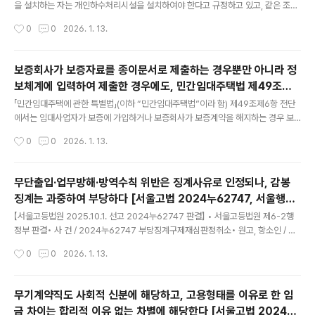
을 설치하는 자는 개인하수처리시설을 설치하여야 한다고 규정하고 있고, 같은 조제
4항에서는 개인하수처리시설을 설치하려는 자는 대통령령으로 정하는 기준에 적합
작성시간
0
0
2026. 1. 13.
하게 설치하여야 한다고 규정하고 있으며, 같은 법 시행령 별표 1의6에서는 개인하
수처리시설의 설치기준을 규정하고 있는 한편,2022년 12월 6일 대통령령 제330
25호로 일부개정된 「하수도법 시행령」(이하 “개정 하수도법 시행령”이라 함)에서는
보증회사가 보증자료를 종이문서로 제출하는 경우뿐만 아니라 정
별표 1의6에 제7호의2 및 제7호의3을 신설하면서, 같은 영 부칙 제1조 단서에서는
보체계에 입력하여 제출한 경우에도, 민간임대주택법 제49조제6
별표 1의6 제7호의2 및 제7호의3의 개정규정은 2025년 12월 11일부터 시행한다
글 내용
항 전단에 따라 보증자료를 제출한 것으로 볼 수 있는지 여부 [법
고 규정하고 있고, 같은 부칙 제3조에서 같은 영 시행 ..
「민간임대주택에 관한 특별법」(이하 “민간임대주택법”이라 함) 제49조제6항 전단
제처 25-0800]
에서는 임대사업자가 보증에 가입하거나 보증회사가 보증계약을 해지하는 경우 보
증회사는 시장·군수·구청장(이하 “시장등”이라 함)에게 보증 가입 또는 보증계약 해
작성시간
0
0
2026. 1. 13.
지 관련 자료(이하 “보증자료”라 함)를 제출하여야 한다고 규정하고 있고, 같은 법 제
60조제1항에서는 국토교통부장관은 임대주택에 대한 국민의 정보 접근을 쉽게 하
고 관련 통계의 정확성을 제고하며 부동산 정책 등에 활용하기 위하여 임대주택정보
무단출입·업무방해·방역수칙 위반은 징계사유로 인정되나, 감봉
체계(이하 “정보체계”라 함)를 구축·운영할 수 있다고 규정하고 있는바,보증회사가
징계는 과중하여 부당하다 [서울고법 2024누62747, 서울행법
보증자료를 종이문서로 제출하는 경우뿐만 아니라 정보체계에 입력하여 제출한 경
글 내용
2022구합4967]
우에도, 민간임대주택법 제49조제6항 전단에 따라 시장등에게 보증자료를 제출..
【서울고등법원 2025.10.1. 선고 2024누62747 판결】 • 서울고등법원 제6-2행
정부 판결• 사 건 / 2024누62747 부당징계구제재심판정취소• 원고, 항소인 / A
유한회사• 피고, 피항소인 / 중앙노동위원회위원장• 피고보조참가인 / 1. B ~ 4. E•
작성시간
0
0
2026. 1. 13.
제1심판결 / 서울행정법원 2024.9.5. 선고 2022구합4967 판결• 변론종결 / 20
25.08.20.• 판결선고 / 2025.10.01. 1. 원고의 항소를 기각한다.2. 항소비용은 보
조참가로 인한 부분을 포함하여 원고가 부담한다. 제1심판결을 취소한다. 중앙노동
무기계약직도 사회적 신분에 해당하고, 고용형태를 이유로 한 임
위원회가 2022.11.9. 원고와 피고보조참가인(이하 ‘참가인’이라고 한다)들 사이의
금 차이는 합리적 이유 없는 차별에 해당한다 [서울고법 2024나
F/G(병합) A 유한회사 부당징계 및 부당노동행위 구제 재심신청 사건에 관하여..