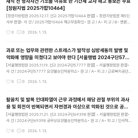
재직 전 형사사건 기소를 이유로 한 기간제 교사 해고 통보는 무효
건에 관하여 한 재심판정을 취소한다. 1. 재심판정의 경위 가. 원고는 20**.*.**. 설
[창원지법 2025가합10464]
립되어 택시운송업을 영위하는 법인이고, 피고보조참가인(이하 ‘참가인’이라 한다..
글 내용
【창원지방법원 2025.12.17. 선고 2025가합10464 판결】 • 창원지방법원 제5민
사부 판결• 사 건 / 2025가합10464 해고무효확인• 원 고 / A• 피 고 / B• 변론종
결 / 2025.11.12.• 판결선고 / 2025.12.17. 1. 피고가 2025.5.28. 원고에 대하여
작성시간
0
0
2026. 1. 13.
한 해고는 무효임을 확인한다.2. 피고는 원고에게 23,304,326원 및 그중 14,410,
405원에 대하여 2025.10.15.부터 다 갚는 날까지 연 12%의 비율로 계산한 돈을
지급하라.3. 소송비용은 피고가 부담한다.4. 제1항은 가집행할 수 있다. 주문과 같다.
과로 또는 업무와 관련한 스트레스가 발작성 심방세동의 발병 및
1. 기초사실 가. 당사자의 지위원고는 2016.9.5.부터 2016.11.4.까지, 2017.3.1.부
악화에 영향을 미쳤다고 보아야 한다 [서울행법 2024구단5777
터 2018.2.28.까지 C(이하..
글 내용
7]
【서울행정법원 2025.11.19. 선고 2024구단57777 판결】 • 서울행정법원 판결•
사 건 / 2024구단57777 요양불승인처분취소• 원 고 / A• 피 고 / 근로복지공단•
변론종결 / 2025.08.20.• 판결선고 / 2025.11.19. 1. 피고가 2024.1.3. 원고에게
작성시간
0
0
2026. 1. 13.
한 요양급여 불승인 처분을 취소한다.2. 소송비용은 피고가 부담한다. 주문과 같다.
1. 처분의 경위 가. 원고(19**.*.*. 생)는 20**.**.**.부터 B공사에서 근무하였다.나.
원고는 2021.9.15. ‘발작성 심방세동’ 진단을 받고 피고에게 요양급여를 청구하였
팔꿈치 및 발목 인대파열이 근무 과정에서 해당 관절 부위의 과사
다.다. 피고는 ‘발작성 심방세동을 유발할 정도의 업무시간, 강도, 책임 및 업무환경의
용 및 회전이 반복되면서 자연경과 이상으로 악화된 것으로 공무
변화가 확인되지 않고, 업무부담 가중요인도 확인되지 ..
글 내용
상요양불승인 처분은 위법 [서울행법 2024구단69398]
【서울행정법원 2025.11.21. 선고 2024구단69398 판결】 • 서울행정법원 판결•
사 건 / 2024구단69398 공무상요양불승인처분취소• 원 고 / A• 피 고 / 인사혁신
처장• 변론종결 / 2025.10.17.• 판결선고 / 2025.11.21. 1. 피고가 2024.5.23. 원
작성시간
0
0
2026. 1. 13.
고에게 한 공무상요양 불승인 처분 중 주관절 외측상과염, 족관절 전거비인대 만성파