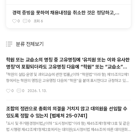
적 고통에 대한 위자료를 지급할 의무가 있다 [서울남부
지법 2018가합100190]
경력 증빙을 못하여 채용내정을 취소한 것은 정당하고,
시용기간을 부여하지 않았더라도 채용내정 취소조치는
0
0
조회
6
정당하다 [서울고법 2019누58034]
분류 전체보기
주요 글 목록
학원 또는 교습소의 명칭 중 고유명칭에 ‘유치원 또는 이와 유사한
명칭’이 포함되더라도 고유명칭 다음에 “학원” 또는 “교습소”를
글 내용
붙여 표시하면 해당 명칭을 학원 또는 교습소의 명칭으로 사용할
「학원의 설립·운영 및 과외교습에 관한 법률」(이하 “학원법”이라 함) 제15조의2제1
수 있는지 [법제처 25-0831]
항에서는 학원의 명칭은 고유명칭 다음에 “학원”을 붙여 표시한다고 규정하고 있고,
같은 조제2항에서는 교습소의 명칭은 고유명칭 다음에 교습과목과 “교습소”를 붙여
작성시간
0
0
2026. 1. 13.
표시한다고 규정하고 있는 한편, 「유아교육법」 제28조의2에서는 같은 법에 따른 유
치원이 아니면 유치원 또는 이와 유사한 명칭을 사용하지 못한다고 규정하고 있는바,
가. 학원(학원법 제2조제1호에 따른 학원을 말하며, 이하 같음.)의 명칭 중 고유명칭
조합의 정관으로 총회의 의결을 거치지 않고 대의원을 선임할 수
에 ‘유치원 또는 이와 유사한 명칭’이 포함되더라도 고유명칭 다음에 “학원”을 붙여
있도록 정할 수 있는지 [법제처 25-0741]
표시하면 해당 명칭을 학원의 명칭으로 사용할 수 있는지?(질의 가·나 모두 해당 시
글 내용
설의 명칭이 「유아교육법」에 따른 유치원으로 잘못..
「도시 및 주거환경정비법」(이하 “도시정비법”이라 함) 제45조제1항제13호 및 같은
법 시행령 제42조제1항제2호에서는 대의원(도시정비법 제46조에 따른 대의원회
의 대의원을 말하며, 이하 같음.)의 선임 및 해임에 관한 사항은 총회(도시정비법 제4