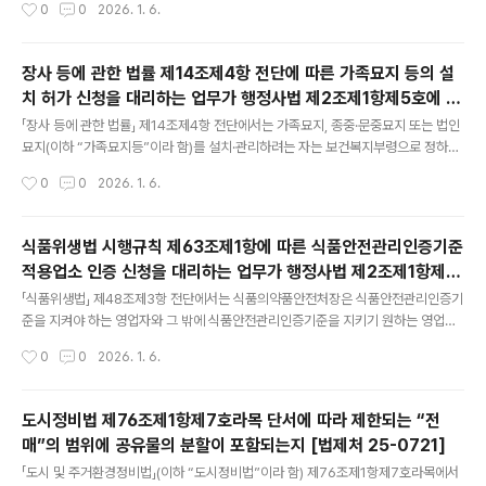
작성시간
0
0
2026. 1. 6.
함) 제52조제1항에서는 중소벤처기업부장관은 지역의 혁신창업 생태계 활성화를
위하여 각 지역별로 전담기관(이하 “지역창업전담기관”이라 함)을 지정할 수 있다고
규정하고 있고, 같은 조제4항의 위임에 따라 마련된 같은 법 시행령 제27조제1항에
장사 등에 관한 법률 제14조제4항 전단에 따른 가족묘지 등의 설
서는 중소벤처기업부장관은 기술창업 활성화, 중소·벤처기업의 기술혁신 역량 강화
치 허가 신청을 대리하는 업무가 행정사법 제2조제1항제5호에 따
등을 목적으로 설립된 비영리법인(제3호)(이하 “창조경제혁신센터”라 함(중소기업
글 내용
른 행정사의 업무에 해당하는지 여부 [법제처 25-0951]
창업법 제27조제4항의 위임에 따라 마련된 「지역창업전담기관의 지정 ..
「장사 등에 관한 법률」 제14조제4항 전단에서는 가족묘지, 종중·문중묘지 또는 법인
묘지(이하 “가족묘지등”이라 함)를 설치·관리하려는 자는 보건복지부령으로 정하는
바에 따라 해당 묘지를 관할하는 시장등(특별자치시장·특별자치도지사·시장·군수·구
작성시간
0
0
2026. 1. 6.
청장을 말하며(「장사 등에 관한 법률」 제8조제1항 참조), 이하 같음)의 허가를 받아야
한다고 규정하고 있고, 같은 법 시행규칙 제6조제1항 전단에서는 가족묘지등의 설치
허가를 받으려는 자는 같은 법 제14조제4항 전단에 따라 신청서에 각 호의 구분에
식품위생법 시행규칙 제63조제1항에 따른 식품안전관리인증기준
따른 서류를 첨부하여 관할 시장등에게 제출해야 한다고 규정하고 있는바,「장사 등에
적용업소 인증 신청을 대리하는 업무가 행정사법 제2조제1항제5
관한 법률」 제14조제4항 전단에 따른 가족묘지등의 설치 허가 신청을 대리하는 업무
글 내용
호에 따른 행정사의 업무에 해당하는지 여부 [법제처 25-0898]
가 「행정사법」 제2조제1항제5호에 따른 행정사(「..
「식품위생법」 제48조제3항 전단에서는 식품의약품안전처장은 식품안전관리인증기
준을 지켜야 하는 영업자와 그 밖에 식품안전관리인증기준을 지키기 원하는 영업자
의 업소를 식품별 식품안전관리인증기준 적용업소(이하 “식품안전관리인증기준적
작성시간
0
0
2026. 1. 6.
용업소”라 함)로 인증할 수 있다고 규정하고 있고, 같은 법 시행규칙 제63조제1항에
서는 같은 법 제48조제3항에 따라 식품안전관리인증기준적용업소로 인증을 받으려
는 자는 식품안전관리인증기준적용업소 인증신청서에 적용대상 식품별 식품안전관
도시정비법 제76조제1항제7호라목 단서에 따라 제한되는 “전
리인증계획서를 첨부하여 같은 법 제48조제12항에 따라 해당 업무를 위탁받은 기
매”의 범위에 공유물의 분할이 포함되는지 [법제처 25-0721]
관의 장에게 제출하여야 한다고 규정하고 있는바,「식품위생법 시행규칙」 제63조제1
글 내용
항에 따른 식품안전관리인증기준적용업소의 인증 신청을 대리하는 업무가 「행정사
「도시 및 주거환경정비법」(이하 “도시정비법”이라 함) 제76조제1항제7호라목에서