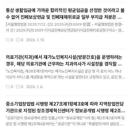
열, 종비인대 부분파열, 발목 및 발 부위의 인대 파열에 관한 부분을 취소한다.2. 원고
의 나머지 청구를 기각한다.3. 소송비용은 피고가 부담한다. 피고가 2024.5.23. 원
통상 생활임금에 가까운 합리적인 평균임금을 산정한 것이라고 볼
고에게 한 공무상요양 불승인 처분을 취소한다. 1. 처분의 경위 가. 원고는 B경찰서 C
수 없어 진폐보상연금 및 진폐재해위로금 일부 부지급 처분은 위
파출소 소속 경찰관으로 근무하는 사람으로서 2023.6.24. 112신..
글 내용
법 [서울행법 2025구단53009]
【서울행정법원 2025.11.12. 선고 2025구단53009 판결】 • 서울행정법원 판결•
사 건 / 2025구단53009 미지급진폐보상연금및미지급진폐위로금청구의소• 원
고 / A• 피 고 / 근로복지공단• 변론종결 / 2025.10.29.• 판결선고 / 2025.11.12.
작성시간
0
0
2026. 1. 13.
1. 피고가 2025.2.11. 원고에게 한 진폐보상연금 및 진폐재해위로금 일부 부지급 처
분을 취소한다.2. 소송비용은 피고가 부담한다. 주문과 같다. 1. 처분의 경위 가. 원고
(19**.**.**.생, 남자)는 다음 표 기재와 같이 광업소에서 근무한 사람이다. 나. 원고
의료기관(치과)에서 재가노인복지시설(방문간호)을 운영하려는
는 2024.8.16. ‘진폐’를 진단받고 피고로부터 진폐장해등급 제1급을 인정받아 그
경우, 해당 의료기관에 근무하는 치과의사가 시설장을 겸직할 수
무렵 산업재해보상보험법(이하 ‘산재보험법’이라 한다)상 특례임금 140..
글 내용
있는지 [법제처 25-0949]
「노인복지법」 제38조제1항에서는 재가노인복지시설은 같은 항 각 호의 어느 하나
이상의 서비스를 제공함을 목적으로 하는 시설을 말한다고 규정하고 있고, 같은 항제
5호 및 같은 법 시행규칙 제26조의2제2호에서는 ‘방문간호서비스’를 재가노인복지
작성시간
0
0
2026. 1. 6.
시설이 제공하는 서비스의 하나로 규정하고 있으며, 같은 규칙 별표 9 제3호 중 시설
장의 자격기준에서는 방문간호서비스를 제공하는 재가노인복지시설의 경우 보건진
료소를 제외한 의료기관이 방문간호를 하는 경우에는 의사, 한의사 또는 치과의사 중
중소기업창업법 시행령 제27조제1항제3호에 따라 지역창업전담
에서 해당 시설에 상근하는 자를 시설장으로 한다고 규정(다목)하고 있고, 같은 표 제
기관으로 지정된 창조경제혁신센터가 정보공개법 시행령 제2조제
4호나목에서는 “시설장은 상근(1일 8시간, 월 20일 이상 근무하는 것을 말한다. 이
글 내용
4호에 따른 “특별법에 따라 설립된 특수법인”에 해당하는지 여부
하 같다)하는 자로 두어야 한다”고 규정하고 있는바,치과의원 또..
「공공기관의 정보공개에 관한 법률」(이하 “정보공개법”이라 함) 제2조제3호마목 및
[법제처 25-0722]
같은 법 시행령 제2조제4호에서는 “공공기관”의 하나로 “특별법에 따라 설립된 특
수법인”을 규정하고 있는 한편,「중소기업창업 지원법」(이하 “중소기업창업법”이라