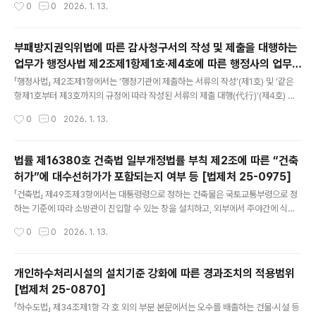
작성시간
0
0
2026. 1. 13.
4조에 따른 총회를 말하며, 이하 같음.)의 의결을 거쳐야 한다고 규정하고 있는 한편,
같은 법 제46조제5항 및 같은 법 시행령 제44조제2항에서는 대의원의 선임 및 해
임에 관하여는 정관으로 정하는 바에 따른다고 규정하고 있는바,조합(도시정비법 제
부패방지권익위법에 따른 감사청구서의 작성 및 제출을 대행하는
35조에 따른 조합을 말하며, 이하 같음.)의 정관으로 총회의 의결을 거치지 않고 대
업무가 행정사법 제2조제1항제1호·제4호에 따른 행정사의 업무에
의원을 선임할 수 있도록 정할 수 있는지?(도시정비법 시행령 제43조제6호 단서에
글 내용
해당하는지 여부 [법제처 25-1033]
따라 임기 중 궐위된 자를 보궐선임할 때 대의원회..
「행정사법」 제2조제1항에서는 ‘행정기관에 제출하는 서류의 작성’(제1호) 및 ‘같은
항제1호부터 제3호까지의 규정에 따라 작성된 서류의 제출 대행(代行)’(제4호) 업
무를 행정사(「행정사법」 제4조 및 같은 법 시행령 제3조제1호에 따른 일반행정사를
작성시간
0
0
2026. 1. 13.
말하며, 이하 같음)의 업무로 규정하는 한편, 「부패방지 및 국민권익위원회의 설치와
운영에 관한 법」(이하 “부패방지권익위법”이라 함) 제72조제1항 본문에서는 18세
이상의 국민은 공공기관의 사무처리가 법령위반 또는 부패행위로 인하여 공익을 현
법률 제16380호 건축법 일부개정법률 부칙 제2조에 따른 “건축
저히 해하는 경우 감사원에 감사를 청구할 수 있다고 규정하고 있고, 같은 법 시행령
허가”에 대수선허가가 포함되는지 여부 등 [법제처 25-0975]
제86조에서는 같은 법 제72조에 따라 감사를 청구하려는 자는 청구인의 성명·전화
글 내용
번호·생년월일·주소 및 직업을 기재하고 서명 또는 ..
「건축법」 제49조제3항에서는 대통령령으로 정하는 건축물은 국토교통부령으로 정
하는 기준에 따라 소방관이 진입할 수 있는 창을 설치하고, 외부에서 주야간에 식별
할 수 있는 표시를 하여야 한다고 규정하고 있는 한편,해당 규정을 신설한 구 건축법
작성시간
0
0
2026. 1. 13.
(2019년 4월 23일 법률 제16380호로 일부개정된 「건축법」을 말하며, 이하 같음)
부칙 제2조에서는 같은 법 제49조제3항의 개정규정은 이 법 시행 후 최초로 건축허
가를 신청하거나 건축신고를 하는 경우부터 적용한다고 규정하고 있는바,구 건축법
개인하수처리시설의 설치기준 강화에 따른 경과조치의 적용범위
부칙 제2조에 따른 건축허가 및 건축신고에는 대수선허가(「건축법」 제11조제1항에
[법제처 25-0870]
따라 대수선하려는 자가 받아야 하는 허가를 말하며, 이하 같음) 및 대수선신고(「건축
글 내용
법」 제14조제1항에 따라 대수선하려는 자가 하여야 하..
「하수도법」 제34조제1항 각 호 외의 부분 본문에서는 오수를 배출하는 건물·시설 등