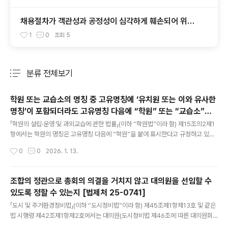
정당하다 [서울고법 2019누58034]
채용절차가 객관성과 공정성이 심각하게 훼손되어 위법
하고, 채용절차에 관여한 면접위원 등의 사용자로서 정신
1
0
조회
5
적 고통에 대한 위자료를 지급할 의무가 있다 [서울남부
지법 2018가합100190]
분류 전체보기
주요 글 목록
학원 또는 교습소의 명칭 중 고유명칭에 ‘유치원 또는 이와 유사한
명칭’이 포함되더라도 고유명칭 다음에 “학원” 또는 “교습소”를
글 내용
붙여 표시하면 해당 명칭을 학원 또는 교습소의 명칭으로 사용할
「학원의 설립·운영 및 과외교습에 관한 법률」(이하 “학원법”이라 함) 제15조의2제1
수 있는지 [법제처 25-0831]
항에서는 학원의 명칭은 고유명칭 다음에 “학원”을 붙여 표시한다고 규정하고 있고,
같은 조제2항에서는 교습소의 명칭은 고유명칭 다음에 교습과목과 “교습소”를 붙여
작성시간
0
0
2026. 1. 13.
표시한다고 규정하고 있는 한편, 「유아교육법」 제28조의2에서는 같은 법에 따른 유
치원이 아니면 유치원 또는 이와 유사한 명칭을 사용하지 못한다고 규정하고 있는바,
가. 학원(학원법 제2조제1호에 따른 학원을 말하며, 이하 같음.)의 명칭 중 고유명칭
조합의 정관으로 총회의 의결을 거치지 않고 대의원을 선임할 수
에 ‘유치원 또는 이와 유사한 명칭’이 포함되더라도 고유명칭 다음에 “학원”을 붙여
있도록 정할 수 있는지 [법제처 25-0741]
표시하면 해당 명칭을 학원의 명칭으로 사용할 수 있는지?(질의 가·나 모두 해당 시
글 내용
설의 명칭이 「유아교육법」에 따른 유치원으로 잘못..
「도시 및 주거환경정비법」(이하 “도시정비법”이라 함) 제45조제1항제13호 및 같은
법 시행령 제42조제1항제2호에서는 대의원(도시정비법 제46조에 따른 대의원회
의 대의원을 말하며, 이하 같음.)의 선임 및 해임에 관한 사항은 총회(도시정비법 제4