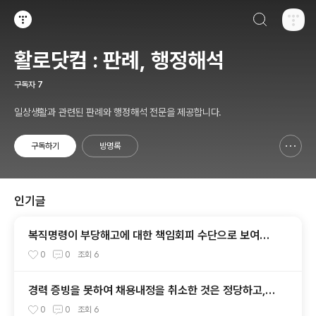
검색하기
티스토리
활로닷컴 : 판례, 행정해석
구독자
7
일상생활과 관련된 판례와 행정해석 전문을 제공합니다.
구독하기
방명록
신고하기 레이어
열기
인기글
복직명령이 부당해고에 대한 책임회피 수단으로 보여져
진정성을 인정할 수 없다 [중앙2015부해1239]
0
0
조회
6
경력 증빙을 못하여 채용내정을 취소한 것은 정당하고,
시용기간을 부여하지 않았더라도 채용내정 취소조치는
0
0
조회
6