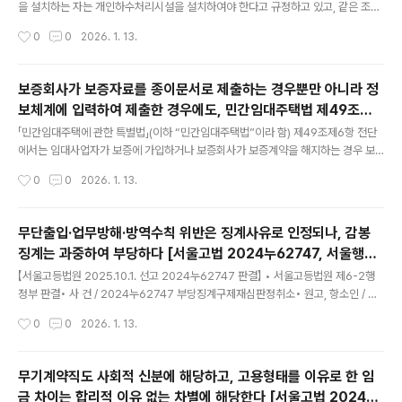
을 설치하는 자는 개인하수처리시설을 설치하여야 한다고 규정하고 있고, 같은 조제
4항에서는 개인하수처리시설을 설치하려는 자는 대통령령으로 정하는 기준에 적합
작성시간
0
0
2026. 1. 13.
하게 설치하여야 한다고 규정하고 있으며, 같은 법 시행령 별표 1의6에서는 개인하
수처리시설의 설치기준을 규정하고 있는 한편,2022년 12월 6일 대통령령 제330
25호로 일부개정된 「하수도법 시행령」(이하 “개정 하수도법 시행령”이라 함)에서는
보증회사가 보증자료를 종이문서로 제출하는 경우뿐만 아니라 정
별표 1의6에 제7호의2 및 제7호의3을 신설하면서, 같은 영 부칙 제1조 단서에서는
보체계에 입력하여 제출한 경우에도, 민간임대주택법 제49조제6
별표 1의6 제7호의2 및 제7호의3의 개정규정은 2025년 12월 11일부터 시행한다
글 내용
항 전단에 따라 보증자료를 제출한 것으로 볼 수 있는지 여부 [법
고 규정하고 있고, 같은 부칙 제3조에서 같은 영 시행 ..
「민간임대주택에 관한 특별법」(이하 “민간임대주택법”이라 함) 제49조제6항 전단
제처 25-0800]
에서는 임대사업자가 보증에 가입하거나 보증회사가 보증계약을 해지하는 경우 보
증회사는 시장·군수·구청장(이하 “시장등”이라 함)에게 보증 가입 또는 보증계약 해
작성시간
0
0
2026. 1. 13.
지 관련 자료(이하 “보증자료”라 함)를 제출하여야 한다고 규정하고 있고, 같은 법 제
60조제1항에서는 국토교통부장관은 임대주택에 대한 국민의 정보 접근을 쉽게 하
고 관련 통계의 정확성을 제고하며 부동산 정책 등에 활용하기 위하여 임대주택정보
무단출입·업무방해·방역수칙 위반은 징계사유로 인정되나, 감봉
체계(이하 “정보체계”라 함)를 구축·운영할 수 있다고 규정하고 있는바,보증회사가
징계는 과중하여 부당하다 [서울고법 2024누62747, 서울행법
보증자료를 종이문서로 제출하는 경우뿐만 아니라 정보체계에 입력하여 제출한 경
글 내용
2022구합4967]
우에도, 민간임대주택법 제49조제6항 전단에 따라 시장등에게 보증자료를 제출..
【서울고등법원 2025.10.1. 선고 2024누62747 판결】 • 서울고등법원 제6-2행
정부 판결• 사 건 / 2024누62747 부당징계구제재심판정취소• 원고, 항소인 / A
유한회사• 피고, 피항소인 / 중앙노동위원회위원장• 피고보조참가인 / 1. B ~ 4. E•
작성시간
0
0
2026. 1. 13.
제1심판결 / 서울행정법원 2024.9.5. 선고 2022구합4967 판결• 변론종결 / 20
25.08.20.• 판결선고 / 2025.10.01. 1. 원고의 항소를 기각한다.2. 항소비용은 보
조참가로 인한 부분을 포함하여 원고가 부담한다. 제1심판결을 취소한다. 중앙노동
무기계약직도 사회적 신분에 해당하고, 고용형태를 이유로 한 임
위원회가 2022.11.9. 원고와 피고보조참가인(이하 ‘참가인’이라고 한다)들 사이의
금 차이는 합리적 이유 없는 차별에 해당한다 [서울고법 2024나
F/G(병합) A 유한회사 부당징계 및 부당노동행위 구제 재심신청 사건에 관하여..