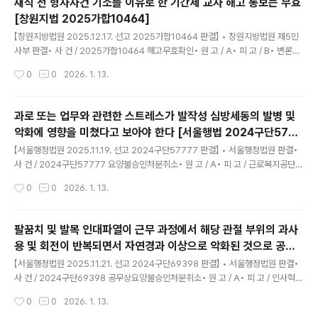
재직 전 형사사건 기소를 이유로 한 기간제 교사 해고 통보는 무효
건에 관하여 한 재심판정을 취소한다. 1. 재심판정의 경위 가. 원고는 20**.*.**. 설
[창원지법 2025가합10464]
립되어 택시운송업을 영위하는 법인이고, 피고보조참가인(이하 ‘참가인’이라 한다..
글 내용
【창원지방법원 2025.12.17. 선고 2025가합10464 판결】 • 창원지방법원 제5민
사부 판결• 사 건 / 2025가합10464 해고무효확인• 원 고 / A• 피 고 / B• 변론종
결 / 2025.11.12.• 판결선고 / 2025.12.17. 1. 피고가 2025.5.28. 원고에 대하여
작성시간
0
0
2026. 1. 13.
한 해고는 무효임을 확인한다.2. 피고는 원고에게 23,304,326원 및 그중 14,410,
405원에 대하여 2025.10.15.부터 다 갚는 날까지 연 12%의 비율로 계산한 돈을
지급하라.3. 소송비용은 피고가 부담한다.4. 제1항은 가집행할 수 있다. 주문과 같다.
과로 또는 업무와 관련한 스트레스가 발작성 심방세동의 발병 및
1. 기초사실 가. 당사자의 지위원고는 2016.9.5.부터 2016.11.4.까지, 2017.3.1.부
악화에 영향을 미쳤다고 보아야 한다 [서울행법 2024구단5777
터 2018.2.28.까지 C(이하..
글 내용
7]
【서울행정법원 2025.11.19. 선고 2024구단57777 판결】 • 서울행정법원 판결•
사 건 / 2024구단57777 요양불승인처분취소• 원 고 / A• 피 고 / 근로복지공단•
변론종결 / 2025.08.20.• 판결선고 / 2025.11.19. 1. 피고가 2024.1.3. 원고에게
작성시간
0
0
2026. 1. 13.
한 요양급여 불승인 처분을 취소한다.2. 소송비용은 피고가 부담한다. 주문과 같다.
1. 처분의 경위 가. 원고(19**.*.*. 생)는 20**.**.**.부터 B공사에서 근무하였다.나.
원고는 2021.9.15. ‘발작성 심방세동’ 진단을 받고 피고에게 요양급여를 청구하였
팔꿈치 및 발목 인대파열이 근무 과정에서 해당 관절 부위의 과사
다.다. 피고는 ‘발작성 심방세동을 유발할 정도의 업무시간, 강도, 책임 및 업무환경의
용 및 회전이 반복되면서 자연경과 이상으로 악화된 것으로 공무
변화가 확인되지 않고, 업무부담 가중요인도 확인되지 ..
글 내용
상요양불승인 처분은 위법 [서울행법 2024구단69398]
【서울행정법원 2025.11.21. 선고 2024구단69398 판결】 • 서울행정법원 판결•
사 건 / 2024구단69398 공무상요양불승인처분취소• 원 고 / A• 피 고 / 인사혁신
처장• 변론종결 / 2025.10.17.• 판결선고 / 2025.11.21. 1. 피고가 2024.5.23. 원
작성시간
0
0
2026. 1. 13.
고에게 한 공무상요양 불승인 처분 중 주관절 외측상과염, 족관절 전거비인대 만성파