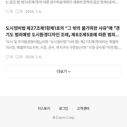
법」 제2조제1항제..
는 같은 법 제74조제1항에 따른 관리처분계획의 내용에 관하여 같은 항제5호에 따
른 가격의 범위 또는 종전 주택의 주거전용면적의 범위에서 2주택을 공급할 수 있고,
작성시간
0
0
2026. 1. 6.
이 중 1주택은 주거전용면적을 60제곱미터 이하로 하되, 60제곱미터 이하로 공급
받은 1주택은 같은 법 제86조제2항에 따른 이전고시일 다음 날부터 3년이 지나기
전에는 주택을 전매(매매·증여나 그 밖에 권리의 변동을 수반하는 모든 행위를 포함
도시정비법 제27조제1항제1호의 “그 밖의 불가피한 사유”에 「경
하되 상속의 경우는 제외함)하거나 전매를 알선할 수 없다고 규정하고 있는바,공유물
기도 범죄예방 도시환경디자인 조례」 제8조제5호에 따른 범죄취
의 분할(기존 공유관계를 해소하고 전매제한대상인 주거전용면적 60제곱미터 이하
글 내용
약지역의 범죄예방 도시환경디자인 사업을 추진하기 위한 경우가
주택을 1인(1세대를 포함함)의 단독소유로 분할하는 경우를 전제로..
「도시 및 주거환경정비법」(이하 “도시정비법”이라 함) 제27조제1항에서는 특별자
포함되는지 여부 [법제처 25-0879]
치시장, 특별자치도지사, 시장, 군수, 자치구의 구청장(이하 “시장·군수등”이라 함)은
재개발사업 및 재건축사업이 ‘천재지변, 「재난 및 안전관리 기본법」(이하 “재난안전
작성시간
0
0
2026. 1. 6.
법”이라 함) 제27조 또는 「시설물의 안전 및 유지관리에 관한 특별법」(이하 “시설물
안전법”이라 함) 제23조에 따른 사용제한·사용금지, 그 밖의 불가피한 사유로 긴급
하게 정비사업을 시행할 필요가 있다고 인정하는 때’(제1호) 등에 해당하는 때에는
더보기
토지등소유자, 「사회기반시설에 대한 민간투자법」 제2조제12호에 따른 민관합동법
인 또는 신탁업자로서 대통령령으로 정하는 요건을 갖춘 자(이하 “지정개발자”라
함)를 사업시행자로 지정하여 정비사업을 시행하게 할 수..
의안내
티스토리
로그인
고객센터
© Daum Corp.