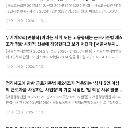
글 내용
2013287]
【서울고등법원 2025.12.12. 선고 2024나2013287 판결】 • 서울고등법원 제15
-2민사부 판결• 사 건 / 2024나2013287 임금 등• 원고, 피항소인 / 1. ○○○ ~
4. ○○○• 피고, 항소인 / 주식회사 ○○○엔• 제1심판결 / 서울서부지방법원 202
작성시간
0
0
2026. 1. 13.
4.2.8. 선고 2020가합42074 판결• 변론종결 / 2025.10.31.• 판결선고 / 2025.
12.12. 1. 항소심에서 확장, 감축 및 추가된 청구를 포함하여 제1심판결을 아래와 같
이 변경한다.가. 피고는 원고들에게 [별지 1] 인용금액표의 ‘합계’란에 각 기재된 돈
무기계약직(연봉직)이라는 지위 또는 고용형태는 근로기준법 제6
및 그중 ‘인용금액’란에 각 기재된 돈에 대하여 ‘지연손해금 기산일’란에 각 기재된 날
조가 정한 사회적 신분에 해당한다고 보기 어렵다 [서울서부지법
부터 2025.12.12.까지는 연 5%, 그다음 날부터 다 갚는 ..
글 내용
2020가합42074]
【서울서부지방법원 2024.2.8. 선고 2020가합42074 판결】 • 서울서부지방법원
제11민사부 판결• 사 건 / 2020가합42074 임금 등• 원 고 / 1. A ~ 4. D• 피 고 /
주식회사 E• 변론종결 / 2023.12.21.• 판결선고 / 2024.02.08. 1. 피고는 원고들
작성시간
0
0
2026. 1. 13.
에게 [별지1] 인용금액표의 ‘합계’란에 각 기재된 돈 및 그중 ‘인용금액’란에 각 기재
된 돈에 대하여 ‘지연손해금 기산일’란에 각 기재된 날부터 각 2023.3.23.까지는
연 5%의, 그 다음날부터 다 갚는 날까지는 연 12%의 각 비율로 계산한 돈을 각 지급
정리해고에 관한 근로기준법 제24조가 적용되는 ‘상시 5인 이상
하라.2. 소송비용은 피고가 부담한다.3. 제1항은 가집행할 수 있다. 주문과 같다. 1.
의 근로자를 사용하는 사업장’의 기준 시점인 ‘법 적용 사유 발생
기초사실 가. 당사자들의 지위피고는 종합 뉴스프로그램의 제..
글 내용
일’은 정리해고의 필요성이 발생한 날 [서울행법 2023구합825
【서울행정법원 2025.11.21. 선고 2023구합82506 판결】 • 서울행정법원 제3부
06]
판결• 사 건 / 2023구합82506 부당노동행위구제재심판정취소• 원 고 / 합자회사
A• 피 고 / 중앙노동위원회위원장• 피고보조참가인 / B• 변론종결 / 2025.09.26.
작성시간
0
0
2026. 1. 13.
• 판결선고 / 2025.11.21. 1. 원고의 청구를 기각한다.2. 소송비용은 보조참가로 인
한 부분을 포함하여 모두 원고가 부담한다. 중앙노동위원회가 2023.9.8. 원고와 피
고보조참가인, C, D, E 사이의 중앙2023부노*** 부당노동행위 구제 재심신청 사