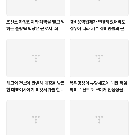
조선소 하청업체와 계약을 맺고 일
경비용역업체가 변경되었더라도
하는 물량팀 팀장은 근로자. 회식
경우에 따라 기존 경비원들의 근로
중 음식물에 의한 기도폐쇄로 인한
관계는 새로운 경비용역업체로 승
사망은 업무상재해 [서울고법 20
계될 수 있다 [서울행법 2024구
15누61926]
합75871]
해고와 전보에 반발해 매장을 방문
복직명령이 부당해고에 대한 책임
한 대표이사에게 피켓시위를 한 행
회피 수단으로 보여져 진정성을 인
위에 건조물침입죄 및 업무방해죄
정할 수 없다 [중앙2015부해123
가 성립하지 않는다 [대법 2021
9]
도9055]