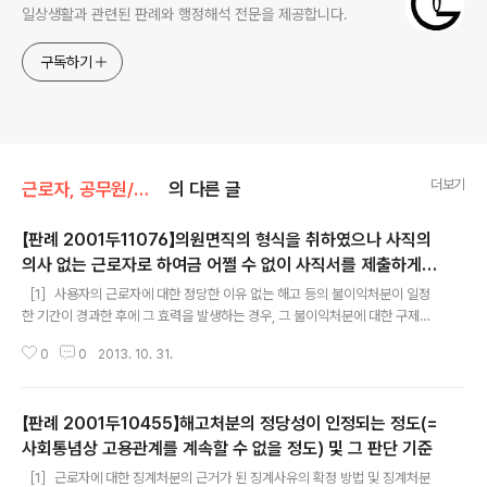
일상생활과 관련된 판례와 행정해석 전문을 제공합니다.
구독하기
더보기
근로자, 공무원/해고, 징계 등
의 다른 글
【판례 2001두11076】의원면직의 형식을 취하였으나 사직의
의사 없는 근로자로 하여금 어쩔 수 없이 사직서를 제출하게
글 내용
한 경우, 해고에 해당하는지
［1］사용자의 근로자에 대한 정당한 이유 없는 해고 등의 불이익처분이 일정
한 기간이 경과한 후에 그 효력을 발생하는 경우, 그 불이익처분에 대한 구제신
청기간의 기산일(=당해 불이익처분의 효력발생일) ［2］의원면직의 형식을
0
0
2013. 10. 31.
취하였으나 사직의 의사 없는 근로자로 하여금 어쩔 수 없이 사직서를 제출하게
한 경우, 해고에 해당하는지 여부(적극) ［3］정부의 공기업 경영혁신계획에
따른 인력감축의 일환으로 농어촌진흥공사가 구조조정대상자를 선정함에 있어
【판례 2001두10455】해고처분의 정당성이 인정되는 정도(=
합리적이고 공정한 기준 없이 일부 근로자를 문제직원으로 확정하여 그에 대하
여 사직을 종용함으로써 의원면직형식으로 근로계약관계를 종료시킨 경우, 이
사회통념상 고용관계를 계속할 수 없을 정도) 및 그 판단 기준
글 내용
는 실질적으로 해고에 해당할 뿐만 아니라 경영상의 이유에 의한 정리해고의 요
［1］근로자에 대한 징계처분의 근거가 된 징계사유의 확정 방법 및 징계처분