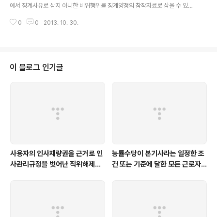
건도 갖추지 못한 것이라고 한 사례. ［1］근로..
에서 징계사유로 삼지 아니한 비위행위를 징계양정의 참작자료로 삼을 수 있는
지 여부(적극) ［2］해고처분의 정당성이 인정되는 정도(=사회통념상 고용관
0
0
2013. 10. 30.
계를 계속할 수 없을 정도) 및 그 판단 기준 ［3］근로자가 징계사유 이외에도
해고를 전후한 각종 비위행위를 통하여 사회통념상 회사와의 신뢰관계를 반복
적으로 훼손한 경우, 근로관계를 계속할 수 없는 중대한 사유가 있다고 볼 여지
가 충분하다고 한 사례 ［1］근로자의 어떤 비위행위가 징계사유로 되어 있느
냐 여부는 구체적인 자료들을 통하여 징계위원회 등에서 그것을 징계사유로 삼
이 블로그 인기글
았는가 여부에 의하여 결정되어야 하는 것이지 반드시 징계결의서나 징계처분
서에 기재된 취업규칙이나 징계규정 소정의 징계근..
사용자의 인사재량권을 근거로 인
능률수당이 본기사라는 일정한 조
사관리규정을 벗어난 직위해제사
건 또는 기준에 달한 모든 근로자
유를 인정하기는 어렵다 [서울고
에게 지급된다면 통상임금에 해당
법 2015누38988]
한다 [제주지법 2019나11227]