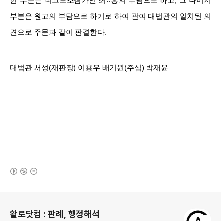
한 부분은 피고보조참가인 최○흥의 부담으로 하고, 그 나머지
부분은 원고의 부담으로 하기로 하여 관여 대법관의 일치된 의
견으로 주문과 같이 판결한다.
대법관 서성(재판장) 이용우 배기원(주심) 박재윤
(새창열림)
로그 정보
활로닷컴 : 판례, 행정해석