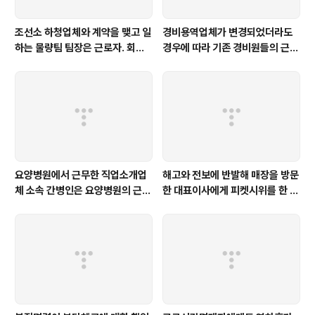
조선소 하청업체와 계약을 맺고 일
경비용역업체가 변경되었더라도
하는 물량팀 팀장은 근로자. 회식
경우에 따라 기존 경비원들의 근로
중 음식물에 의한 기도폐쇄로 인한
관계는 새로운 경비용역업체로 승
사망은 업무상재해 [서울고법 20
계될 수 있다 [서울행법 2024구
15누61926]
합75871]
요양병원에서 근무한 직업소개업
해고와 전보에 반발해 매장을 방문
체 소속 간병인은 요양병원의 근로
한 대표이사에게 피켓시위를 한 행
자로 보기 어렵고, 직업소개업체의
위에 건조물침입죄 및 업무방해죄
근로자로 봄이 타당하다 [대법 20
가 성립하지 않는다 [대법 2021
24다307571, 2023나30841,
도9055]
서울북부지법 2021가소38058
3]