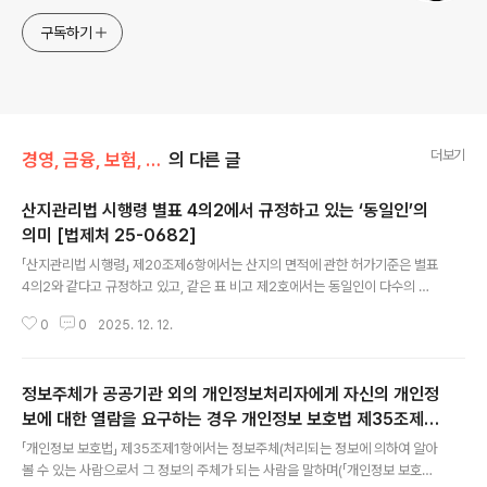
구독하기
더보기
경영, 금융, 보험, 상법
의 다른 글
산지관리법 시행령 별표 4의2에서 규정하고 있는 ‘동일인’의
의미 [법제처 25-0682]
글 내용
「산지관리법 시행령」 제20조제6항에서는 산지의 면적에 관한 허가기준은 별표
4의2와 같다고 규정하고 있고, 같은 표 비고 제2호에서는 동일인이 다수의 산
지전용허가를 신청한 경우(가목) 등에 해당하는 경우 같은 표 제1호에 따른 허
0
0
2025. 12. 12.
가면적은 목적사업의 동일성이 인정되는 범위에서 해당 산지전용허가를 신청하
거나 산지전용허가를 받은 산지 중 연접한 산지의 면적을 합산하여 산정한다고
규정하고 있는 한편, 「은행법」 제2조제1항제8호에서는 ‘동일인’이란 본인 및 그
정보주체가 공공기관 외의 개인정보처리자에게 자신의 개인정
와 대통령령으로 정하는 특수관계에 있는 자를 말한다고 규정하고 있는바,「산지
관리법 시행령」 별표 4의2 비고 제2호가목에 따른 ‘동일인’을 「은행법」 제2조
보에 대한 열람을 요구하는 경우 개인정보 보호법 제35조제2
글 내용
제1항제8호에 따른 ‘동일인’과 같은 의미로 볼 수 있는지? 「산지관리법 시행령」
항에 따라 개인정보보호위원회를 통하여 열람을 요구할 수 있
「개인정보 보호법」 제35조제1항에서는 정보주체(처리되는 정보에 의하여 알아
별표 4의2 비고..
는지 [법제처 25-0653]
볼 수 있는 사람으로서 그 정보의 주체가 되는 사람을 말하며(「개인정보 보호법」