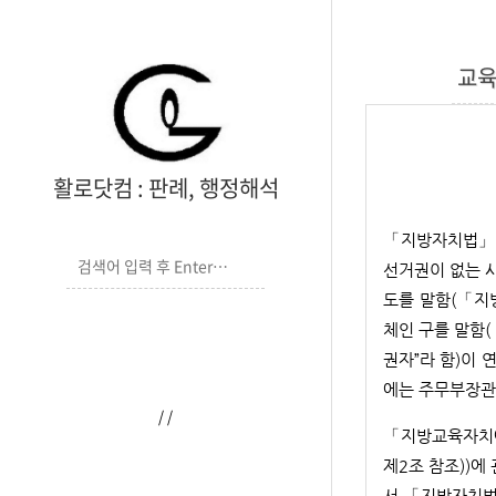
교육
활로닷컴 : 판례, 행정해석
「지방자치법」 
선거권이 없는 사
도를 말함(「지방
체인 구를 말함(
*****
권자”라 함)이
*****
에는 주무부장관에
/
/
「지방교육자치에
제2조 참조))에
서 「지방자치법」