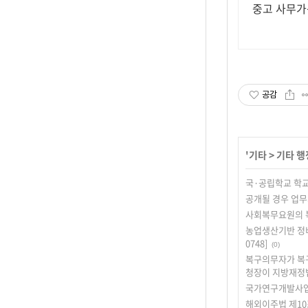
중고 사무가구
공감
'
기타
>
기타 행
국·공립학교 학교
공개될 경우 업무
사회복무요원의 복
농업생산기반 정비
0748]
(0)
복구의무자가 복구
청장이 지방재정법 
국가연구개발사업이
해외이주법 제10