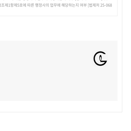
제1항제5호에 따른 행정사의 업무에 해당하는지 여부 [법제처 25-068