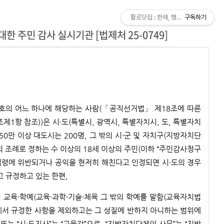
활로닷컴 : 판례, 행정해석
구독하기
 주민 감사 실시기관 [법제처 25-0749]
호의 어느 하나에 해당하는 사람(「공직선거법」 제18조에 따른
제1항 참조))은 시·도(특별시, 광역시, 특별자치시, 도, 특별자치
50만 이상 대도시는 200명, 그 밖의 시·군 및 자치구(지방자치단
 조례로 정하는 수 이상의 18세 이상의 주민(이하 “주민감사청구
 법령에 위반되거나 공익을 현저히 해친다고 인정되면 시·도의 경우
고 규정하고 있는 한편,
교육·학예(교육·과학·기술·체육 그 밖의 학예를 말함(교육자치법
법에서 규정한 사항을 제외하고는 그 성질에 반하지 아니하는 범위에
는 “시·도지사”는 “교육감”으로, “지방자치단체의 사무”는 “지방