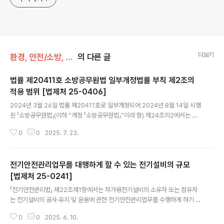
더보기
환경, 안전/소방, 안전 관련
의 다른 글
법률 제20411호 소방공무원법 일부개정법률 부칙 제2조의
적용 범위 [법제처 25-0406]
글 내용
2024년 3월 26일 법률 제20411호로 일부개정되어 2024년 8월 14일 시행
된 「소방공무원법」(이하 “개정 「소방공무원법」”이라 함) 제24조의2에서는 소
방공무원이 「공무원 재해보상법」 제5조제2호 각 목에 해당하는 직무를 수행하
0
0
2025. 7. 23.
다가 「국가공무원법」 제72조제1호 각 목의 어느 하나에 해당하는 공무상 질병
또는 부상을 입어 휴직하는 경우 그 휴직기간은 같은 호 단서에도 불구하고 5년
이내로 하되, 의학적 소견 등을 고려하여 대통령령으로 정하는 바에 따라 3년의
전기안전관리업무를 대행하게 할 수 있는 전기설비의 규모
범위에서 연장할 수 있다고 규정하고 있고, 개정 「소방공무원법」 부칙 제2조에
서는 제24조의2의 개정규정은 같은 법 시행 당시 「국가공무원법」 제71조제1항
[법제처 25-0241]
글 내용
제1호 및 제72조제1호 단서에 따라 휴직 중인 소방공무원에 대하여도 적용한
「전기안전관리법」 제22조제1항에서는 자가용전기설비의 소유자 또는 점유자
다고 규..
는 전기설비의 공사·유지 및 운용에 관한 전기안전관리업무를 수행하게 하기 위
하여 전기안전관리자를 선임해야 한다고 규정하고 있고, 같은 조제3항 본문에
0
0
2025. 6. 10.
서는 같은 조제1항에도 불구하고 산업통상자원부령으로 정하는 규모 이하의 전