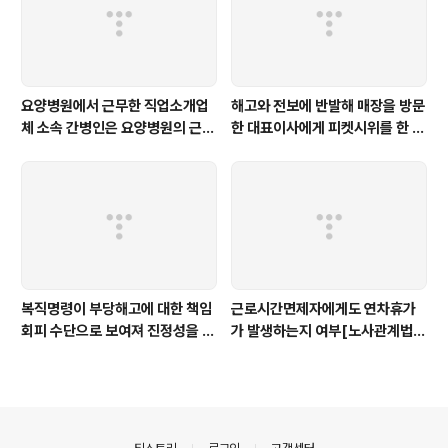
요양병원에서 근무한 직업소개업
해고와 전보에 반발해 매장을 방문
체 소속 간병인은 요양병원의 근로
한 대표이사에게 피켓시위를 한 행
자로 보기 어렵고, 직업소개업체의
위에 건조물침입죄 및 업무방해죄
근로자로 봄이 타당하다 [대법 20
가 성립하지 않는다 [대법 2021
24다307571, 2023나30841,
도9055]
서울북부지법 2021가소38058
3]
복직명령이 부당해고에 대한 책임
근로시간면제자에게도 연차휴가
회피 수단으로 보여져 진정성을 인
가 발생하는지 여부[노사관계법제
정할 수 없다 [중앙2015부해123
과-1167]
9]
의안내