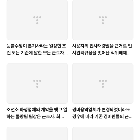
재난관리법 제2조제2호나목의 요건을..
능률수당이 본기사라는 일정한 조
사용자의 인사재량권을 근거로 인
건 또는 기준에 달한 모든 근로자
사관리규정을 벗어난 직위해제사
에게 지급된다면 통상임금에 해당
유를 인정하기는 어렵다 [서울고
한다 [제주지법 2019나11227]
법 2015누38988]
조선소 하청업체와 계약을 맺고 일
경비용역업체가 변경되었더라도
하는 물량팀 팀장은 근로자. 회식
경우에 따라 기존 경비원들의 근로
중 음식물에 의한 기도폐쇄로 인한
관계는 새로운 경비용역업체로 승
사망은 업무상재해 [서울고법 20
계될 수 있다 [서울행법 2024구
15누61926]
합75871]