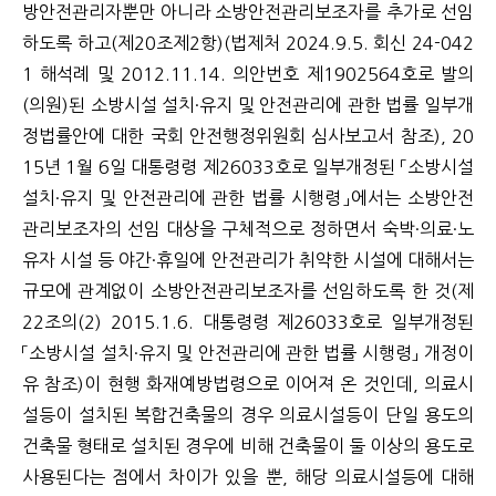
방안전관리자뿐만 아니라 소방안전관리보조자를 추가로 선임
하도록 하고(제20조제2항)(법제처 2024.9.5. 회신 24-042
1 해석례 및 2012.11.14. 의안번호 제1902564호로 발의
(의원)된 소방시설 설치·유지 및 안전관리에 관한 법률 일부개
정법률안에 대한 국회 안전행정위원회 심사보고서 참조), 20
15년 1월 6일 대통령령 제26033호로 일부개정된 「소방시설
설치·유지 및 안전관리에 관한 법률 시행령」에서는 소방안전
관리보조자의 선임 대상을 구체적으로 정하면서 숙박·의료·노
유자 시설 등 야간·휴일에 안전관리가 취약한 시설에 대해서는
규모에 관계없이 소방안전관리보조자를 선임하도록 한 것(제
22조의(2) 2015.1.6. 대통령령 제26033호로 일부개정된
「소방시설 설치·유지 및 안전관리에 관한 법률 시행령」 개정이
유 참조)이 현행 화재예방법령으로 이어져 온 것인데, 의료시
설등이 설치된 복합건축물의 경우 의료시설등이 단일 용도의
건축물 형태로 설치된 경우에 비해 건축물이 둘 이상의 용도로
사용된다는 점에서 차이가 있을 뿐, 해당 의료시설등에 대해