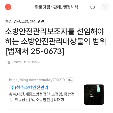
검색하기
활로닷컴 : 판례, 행정해석
티스토리
환경, 안전/소방, 안전 관련
소방안전관리보조자를 선임해야
하는 소방안전관리대상물의 범위
[법제처 25-0673]
고콜
2025. 11. 5. 15:44
https://blog.naver.com/lwy200210
광고
(주)청주소방안전관리
충북,대전,세종소방점검(최초점검, 종합점
검, 작동점검) 및 소방안전관리대행