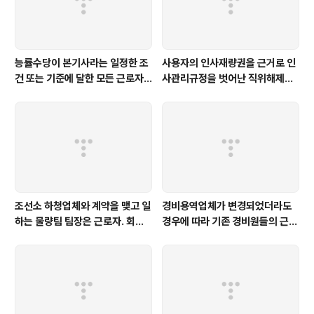
능률수당이 본기사라는 일정한 조
사용자의 인사재량권을 근거로 인
건 또는 기준에 달한 모든 근로자
사관리규정을 벗어난 직위해제사
에게 지급된다면 통상임금에 해당
유를 인정하기는 어렵다 [서울고
한다 [제주지법 2019나11227]
법 2015누38988]
조선소 하청업체와 계약을 맺고 일
경비용역업체가 변경되었더라도
하는 물량팀 팀장은 근로자. 회식
경우에 따라 기존 경비원들의 근로
중 음식물에 의한 기도폐쇄로 인한
관계는 새로운 경비용역업체로 승
사망은 업무상재해 [서울고법 20
계될 수 있다 [서울행법 2024구
15누61926]
합75871]