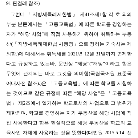
91
판결례 참조
)
그런데
「
지방세특례제한법
」
제
41
조제
1
항 각 호 외의
부분 본문에서는
「
고등교육법
」
에 따른 학교를 경영하는
자가
“
해당 사업
”
에 직접 사용하기 위하여 취득하는 부동
산
(
「
지방세특례제한법 시행령
」
으로 정하는 기숙사는 제
외함
.)
에 대해서는 취득세를
2021
년
12
월
31
일까지 면제한
다고 규정하고 있는바
,
문언상
“
해당
”(“
해당
”
이라고 함은
무엇에 관계되는 바로 그것을 의미함
(
국립국어원 표준국
어대사전 참조
).)
은
「
고등교육법
」
에 따른 학교를 지칭하
는 것이므로 같은 규정에 따른
“
해당 사업
”
은
「
고등교육
법
」
제
2
조에서 열거하는 학교로서의 사업으로 그 범위가
제한되며
,
학교를 경영하는 자가 부동산을 해당 사업에 직
접 사용한다고 함은 현실적으로 해당 부동산을 학교의 교
육사업 자체에 사용하는 것을 뜻한다
(
대법원
2015.5.14.
선