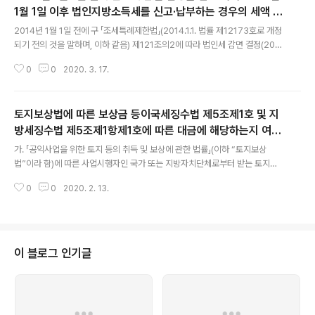
1월 1일 이후 법인지방소득세를 신고·납부하는 경우의 세액 산
글 내용
출 방식 [법제처 19-0525]
2014년 1월 1일 전에 구 「조세특례제한법」(2014.1.1. 법률 제12173호로 개정
되기 전의 것을 말하며, 이하 같음) 제121조의2에 따라 법인세 감면 결정(201
4년 1월 1일 현재 구 「조세특례제한법」 제121조의2에 따른 법인세 감면기간
0
0
2020. 3. 17.
(①최초로 소득이 발생한 과세연도의 개시일부터 5년 이내에 끝나는 과세연도
까지, ②그 기간이 끝난 이후 2년 이내에 끝나는 과세연도까지)이 남아있는 경
우를 전제로 함.)을 받은 자가 2014년 1월 1일 이후 개시된 사업연도의 법인지
토지보상법에 따른 보상금 등이국세징수법 제5조제1호 및 지
방소득세를 신고·납부하는 경우 개정 「지방세법」(2014.1.1. 법률 제12153호로
개정된 것을 말하며, 이하 같음) 부칙 제15조에 따라 구 「지방세법」(2014.1.1.
방세징수법 제5조제1항제1호에 따른 대금에 해당하는지 여부
글 내용
법률 제12153호로 개정되기 전의 것을 말하며, ..
[법제처 19-0719]
가. 「공익사업을 위한 토지 등의 취득 및 보상에 관한 법률」(이하 “토지보상
법”이라 함)에 따른 사업시행자인 국가 또는 지방자치단체로부터 받는 토지등
보상금(공익사업과 관련하여 토지보상법 제6장제2절에서 정한 기준에 따라 지
0
0
2020. 2. 13.
급되는 보상금으로서 같은 법 시행규칙 제54조제2항 및 제55조제2항에 따른
보상금은 제외하며, 이하 같음.)이 「국세징수법」 제5조제1호에 따른 “대금”에
포함되는지? 나. 토지보상법에 따른 사업시행자인 국가 또는 지방자치단체로부
터 받는 같은 법 시행규칙 제54조제2항 및 제55조제2항에 따른 보상금(이하
“세입자주거이전비등”이라 함)이 「국세징수법」 제5조제1호에 따른 “대금”에
이 블로그 인기글
포함되는지? 다. 토지보상법에 따른 사업시행자인 국가 또는 지방자치단체로부
터 받는 토지등보상금이 「지방..