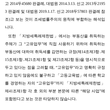
고
2014
두
45680
판결례
,
대법원
2014.3.13.
선고
2013
두
2195
3
판결례 및 대법원
2019.1.17.
선고
2018
두
57803
판결례 참
조
)
고 보는 것이 조세법률주의의 원칙에 부합하는 해석입
니다
.
또한
「
지방세특례제한법
」
에서는 부동산을 취득하는
주체가 그
“
고유업무
”
에 직접 사용하기 위하여 취득하는
부동산에 대하여 취득세를 감면하는 규정
(
제
14
조제
3
항
․
제
15
조제
1
항
․
제
21
조제
1
항 및 제
23
조제
2
항 등
)
을 명시적으로
두고 있다는 점을 고려할 때
, “
고유업무
”
라고 명확히 규정
하고 있지 않음에도 불구하고
「
고등교육법
」
에 따른 학교
를 경영하는 자의
“
고유업무
”
까지
「
지방세특례제한법
」
제
41
조제
1
항 각 호 외의 부분 본문에 따른
“
해당 사업
”
에
포함된다고 보는 것은 타당하지 않습니다
.