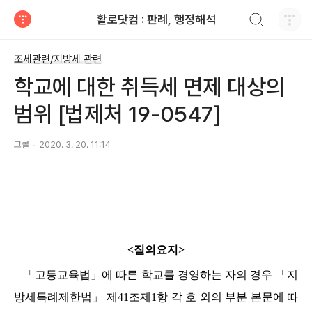
검색하기
활로닷컴 : 판례, 행정해석
티스토리
조세관련/지방세 관련
학교에 대한 취득세 면제 대상의
범위 [법제처 19-0547]
고콜
2020. 3. 20. 11:14
<
질의요지
>
「
고등교육법
」
에 따른 학교를 경영하는 자의 경우
「
지
방세특례제한법
」
제
41
조제
1
항 각 호 외의 부분 본문에 따