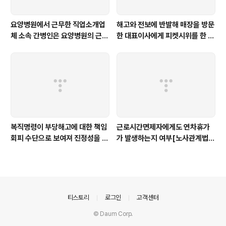
요양병원에서 근무한 직업소개업
해고와 전보에 반발해 매장을 방문
체 소속 간병인은 요양병원의 근로
한 대표이사에게 피켓시위를 한 행
자로 보기 어렵고, 직업소개업체의
위에 건조물침입죄 및 업무방해죄
근로자로 봄이 타당하다 [대법 20
가 성립하지 않는다 [대법 2021
24다307571, 2023나30841,
도9055]
서울북부지법 2021가소38058
3]
복직명령이 부당해고에 대한 책임
근로시간면제자에게도 연차휴가
회피 수단으로 보여져 진정성을 인
가 발생하는지 여부[노사관계법제
정할 수 없다 [중앙2015부해123
과-1167]
9]
의안내
티스토리
로그인
고객센터
© Daum Corp.