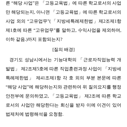
른
“
해당 사업
”
은
「
고등교육법
」
에 따른 학교로서의 사업
만 해당되는지
,
아니면
「
고등교육법
」
에 따른 학교로서의
사업 외의
“
고유업무
”(
「
지방세특례제한법
」
제
2
조제
1
항
제
1
호에 따른
“
고유업무
”
를 말하고
,
수익사업을 제외하며
,
이하 같음
.)
까지 포함되는지
?
[
질의 배경
]
경기도 성남시에서는 기능대학의
「
근로자직업능력 개
발법
」
제
2
조제
5
호에 따른 직업훈련과정 사업이
「
지방세
특례제한법
」
제
41
조제
1
항 각 호 외의 부분 본문에 따른
“
해당 사업
”
에 해당하는지와 관련하여 위 질의요지를 행정
안전부에 문의하였고
,
「
고등교육법
」
제
2
조에 따른 학교
로서의 사업만 해당한다는 회신을 받자 이에 이견이 있어
법제처에 법령해석을 요청함
.