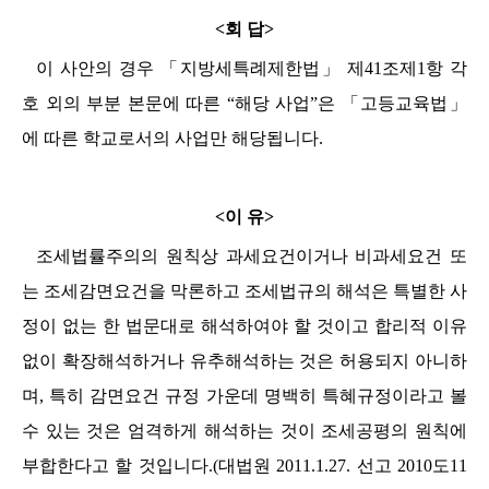
<
회 답
>
이 사안의 경우
「
지방세특례제한법
」
제
41
조제
1
항 각
호 외의 부분 본문에 따른
“
해당 사업
”
은
「
고등교육법
」
에 따른 학교로서의 사업만 해당됩니다
.
<
이 유
>
조세법률주의의 원칙상 과세요건이거나 비과세요건 또
는 조세감면요건을 막론하고 조세법규의 해석은 특별한 사
정이 없는 한 법문대로 해석하여야 할 것이고 합리적 이유
없이 확장해석하거나 유추해석하는 것은 허용되지 아니하
며
,
특히 감면요건 규정 가운데 명백히 특혜규정이라고 볼
수 있는 것은 엄격하게 해석하는 것이 조세공평의 원칙에
부합한다고 할 것입니다
.(
대법원
2011.1.27.
선고
2010
도
11